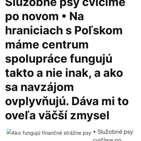
Služobné psy cvičíme
po novom • Na
hraniciach s Poľskom
máme centrum
spolupráce fungujú
takto a nie inak, a ako
sa navzájom
ovplyvňujú. Dáva mi to
oveľa väčší zmysel
• Služobné psy
cvičíme po