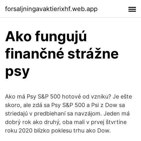
forsaljningavaktierixhf.web.app
Ako fungujú
finančné strážne
psy
Ako má Psy S&P 500 hotové od vzniku? Je ešte
skoro, ale zdá sa Psy S&P 500 a Psi z Dow sa
striedajú v predbiehaní sa navzájom. Jeden má
dobrý rok ako druhý, oba mali v prvej štvrtine
roku 2020 blízko poklesu trhu ako Dow.