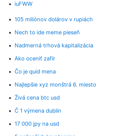
iuFWW
105 miliónov dolárov v rupiách
Nech to ide meme pieseň
Nadmerná trhová kapitalizácia
Ako oceniť zafír
Čo je quid mena
Najlepšie xyz monštrá 6. miesto
Živá cena btc usd
Č 1 výmena dublin
17 000 jpy na usd