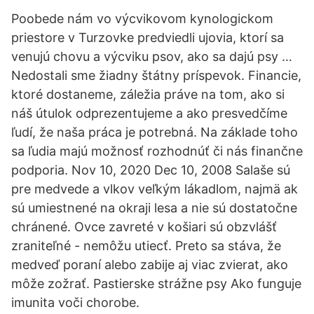
Poobede nám vo výcvikovom kynologickom
priestore v Turzovke predviedli ujovia, ktorí sa
venujú chovu a výcviku psov, ako sa dajú psy …
Nedostali sme žiadny štátny príspevok. Financie,
ktoré dostaneme, záležia práve na tom, ako si
náš útulok odprezentujeme a ako presvedčíme
ľudí, že naša práca je potrebná. Na základe toho
sa ľudia majú možnosť rozhodnúť či nás finančne
podporia. Nov 10, 2020 Dec 10, 2008 Salaše sú
pre medvede a vlkov veľkým lákadlom, najmä ak
sú umiestnené na okraji lesa a nie sú dostatočne
chránené. Ovce zavreté v košiari sú obzvlášť
zraniteľné - nemôžu utiecť. Preto sa stáva, že
medveď poraní alebo zabije aj viac zvierat, ako
môže zožrať. Pastierske strážne psy Ako funguje
imunita voči chorobe.