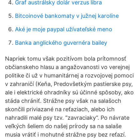
Graf austrálsky dolár verzus libra
Bitcoinové bankomaty v južnej karolíne
Aké je moje paypal užívateľské meno
Banka anglického guvernéra bailey
Napriek tomu však pozitívom bola prítomnosť
občianskeho hlasu a angažovanosti vo verejnej
politike či už v humanitárnej a rozvojovej pomoci
v zahraničí (Keňa, Predovšetkým pastierske psy,
ale i elektrické ohradníky sú účinné spôsoby, ako
stáda chrániť. Strážne psy však na salašoch
skončili priviazané na reťaziach, alebo ich
nahradili malé psy tzv. “zavraciaky“. Po návrate
veľkých šeliem do našej prírody sa na salaše
musia vrátiť i mohutné strážne psy bez reťazí.