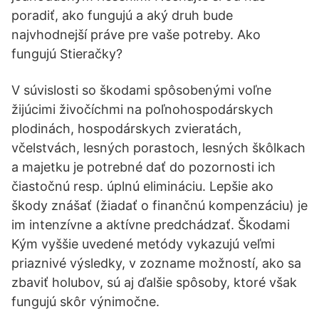
poradiť, ako fungujú a aký druh bude
najvhodnejší práve pre vaše potreby. Ako
fungujú Stieračky?
V súvislosti so škodami spôsobenými voľne
žijúcimi živočíchmi na poľnohospodárskych
plodinách, hospodárskych zvieratách,
včelstvách, lesných porastoch, lesných škôlkach
a majetku je potrebné dať do pozornosti ich
čiastočnú resp. úplnú elimináciu. Lepšie ako
škody znášať (žiadať o finančnú kompenzáciu) je
im intenzívne a aktívne predchádzať. Škodami
Kým vyššie uvedené metódy vykazujú veľmi
priaznivé výsledky, v zozname možností, ako sa
zbaviť holubov, sú aj ďalšie spôsoby, ktoré však
fungujú skôr výnimočne.