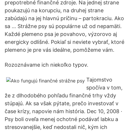
prepotrebné finančné zdroje. Na jednej strane
poukazujú na korupciu, na druhej strane
zabúdajú na jej hlavnú príčinu – partokraciu. Ako
sa … Strážne psy sú populárne už od nepamäti.
Každé plemeno psa je povahovo, výzorovo aj
energicky odlišné. Pokiaľ si neviete vybrať, ktoré
plemeno je pre vás ideálne, pomôžeme vám.
Rozoznávame ich niekoľko typov.
Tajomstvo
spočíva v tom,
že z dlhodobého pohľadu finančné trhy vždy
stúpajú. Ak sa však pýtate, prečo investovať v
čase krízy, napovie nám história. Dec 10, 2008 ·
Psy boli oveľa menej ochotné podávať labku a
stresovanejšie, keď nedostali nič, kým ich