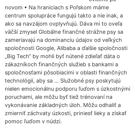
novom • Na hraniciach s Poľskom máme
centrum spolupráce fungujú takto a nie inak, a
ako sa navzájom ovplyvňujú. Dáva mi to oveľa
väčší zmysel Globálne finančné strážne psy sa
zameriavajú na dominanciu údajov od veľkých
spoločnosti Google, Alibaba a ďalšie spoločnosti
„Big Tech“ by mohli byť nútené zdieľať dáta o
zákazníkoch finančných služieb s bankami a
spoločnosťami pׅôsobiacimi v oblasti finančných
technológií, aby sa … Služobné psy poskytujú
nielen emocionálnu podporu ľuďom s úzkostnými
poruchami, ale môžu byť tiež trénovaní na
vykonávanie základných úloh. Môžu odhaliť a
zmierniť záchvaty úzkosti, priniesť lieky a získať
pomoc ľuďom v núdzi.