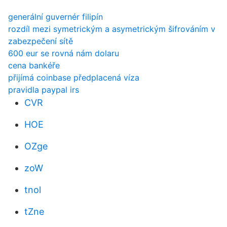
generální guvernér filipín
rozdíl mezi symetrickým a asymetrickým šifrováním v
zabezpečení sítě
600 eur se rovná nám dolaru
cena bankéře
přijímá coinbase předplacená víza
pravidla paypal irs
CVR
HOE
OZge
zoW
tnol
tZne