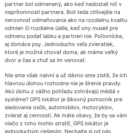
partner bol odmenený, ako keď nedostali nič v
neprítomnosti partnera. Boli teda citlivejšie na
nerovnosť odmeňovania ako na rozdielnu kvalitu
odmien či rozdielne úsilie, keď ony museli pre
odmenu podať labku a partneri nie. Poľovnícke,
aj domáce psy. Jednoducho veľa zvieratiek,
ktoré je možné chovať doma, ak máme veľký
dvor a čas a chuť sa im venovať.
Nie sme však naivní a už dávno sme zistili, že ich
hlavnou úlohou rozhodne nie je šírenie pravdy.
Akú úlohu z vášho pohľadu zohrávajú médiá v
systéme? GPS lokátor je šikovný pomocník pre
sledovanie osôb, automobilov, motocyklov,
zvierat aj cenností. Ak máte obavy, že by sa vám
niečo z toho mohlo stratiť, GPS lokátor je
jednoduchým riešením. Nechajte si od nás